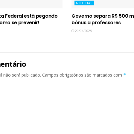
NOTÍCIAS
ta Federal está pegando
Governo separa R$ 500 mi
omo se prevenir!
bônus a professores
20/04/2025
entário
l não será publicado.
Campos obrigatórios são marcados com
*