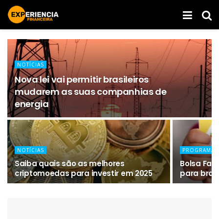
NOTÍCIAS
Nova lei vai permitir brasileiros
mudarem as suas companhias de
energia
NOTÍCIAS
PROGRAMAS 
Saiba quais são as melhores
Bolsa Famí
criptomoedas para investir em 2025
para brasi