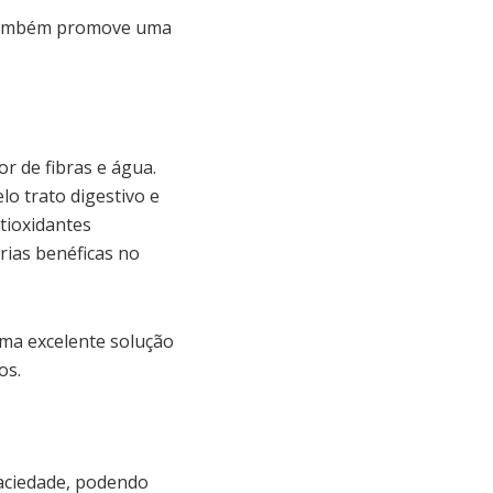
s também promove uma
r de fibras e água.
lo trato digestivo e
tioxidantes
rias benéficas no
uma excelente solução
os.
saciedade, podendo