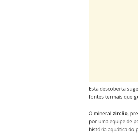
Esta descoberta suger
fontes termais que g
O mineral
zircão
, pr
por uma equipe de p
história aquática do