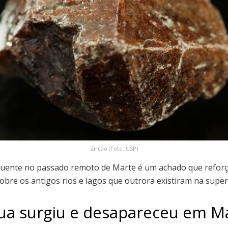
Zircão (Foto: USP)
uente no passado remoto de Marte é um achado que reforça
obre os antigos rios e lagos que outrora existiram na super
ua surgiu e desapareceu em M