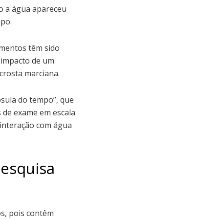
o a água apareceu
mpo.
gmentos têm sido
o impacto de um
crosta marciana.
psula do tempo”, que
s de exame em escala
a interação com água
pesquisa
os, pois contêm