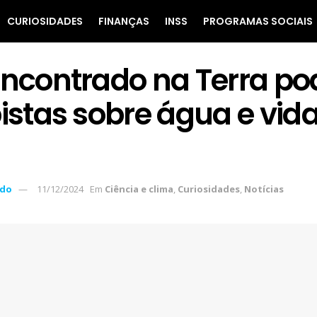
CURIOSIDADES
FINANÇAS
INSS
PROGRAMAS SOCIAIS
encontrado na Terra po
pistas sobre água e vid
ndo
11/12/2024
Em
Ciência e clima
,
Curiosidades
,
Notícias