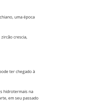
achiano, uma época
ircão crescia,
.
 pode ter chegado à
os hidrotermais na
Marte, em seu passado