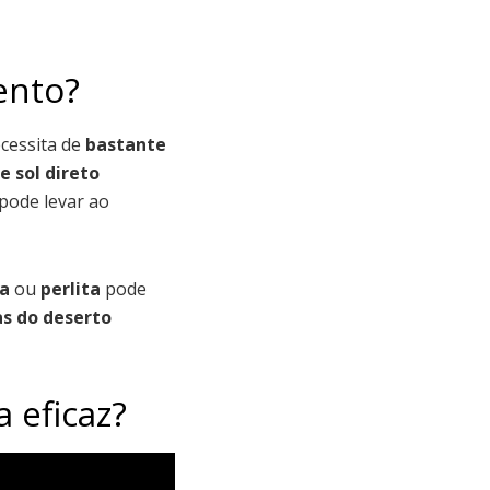
ento?
ecessita de
bastante
e sol direto
 pode levar ao
ia
ou
perlita
pode
as do deserto
 eficaz?