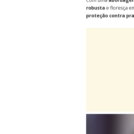
Com uma
abordagem
robusta
e floresça e
proteção contra pr