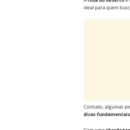
A
rosa do deserto
é 
ideal para quem bus
Contudo, algumas p
dicas fundamentais