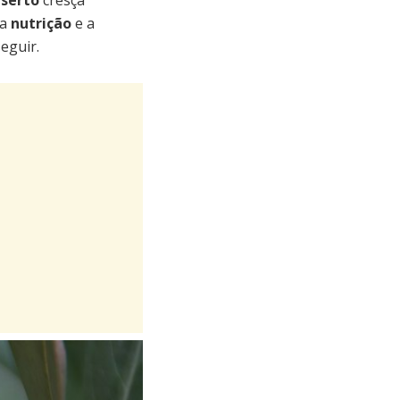
eserto
cresça
 a
nutrição
e a
eguir.