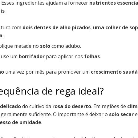
. Esses ingredientes ajudam a fornecer
nutrientes essencia
is
.
stura com
dois dentes de alho picados
,
uma colher de sop
a
.
plique metade no
solo
como adubo.
e use um
borrifador
para aplicar nas
folhas
.
ão
uma vez por mês para promover um
crescimento saudá
requência de rega ideal?
delicado
do cultivo da
rosa do deserto
. Em regiões de
clim
 geralmente suficiente. O importante é deixar o
solo secar
e
esso de umidade
.