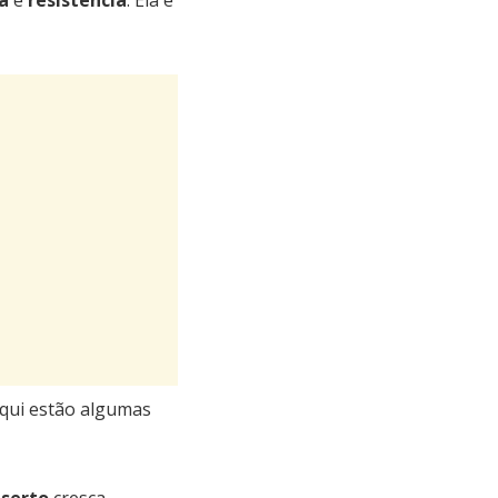
a
e
resistência
. Ela é
Aqui estão algumas