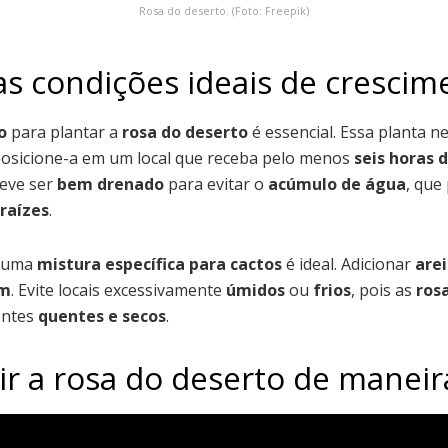
Rosa do deserto. (Foto: Freepik)
as condições ideais de crescim
o
para plantar a
rosa do deserto
é essencial. Essa planta n
 posicione-a em um local que receba pelo menos
seis horas d
eve ser
bem drenado
para evitar o
acúmulo de água
, que
raízes
.
 uma
mistura específica para cactos
é ideal. Adicionar
are
em
. Evite locais excessivamente
úmidos
ou
frios
, pois as
ros
entes
quentes e secos
.
r a rosa do deserto de maneira