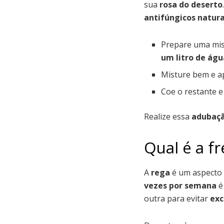
sua
rosa do deserto
antifúngicos natura
Prepare uma mi
um litro de águ
Misture bem e a
Coe o restante 
Realize essa
adubaç
Qual é a f
A
rega
é um aspecto
vezes por semana
é
outra para evitar
exc