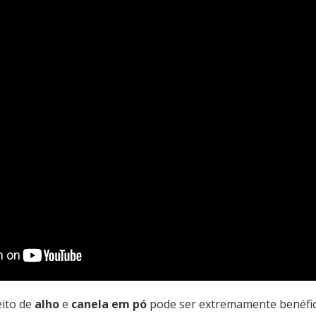
eito de
alho
e
canela em pó
pode ser extremamente benéfi