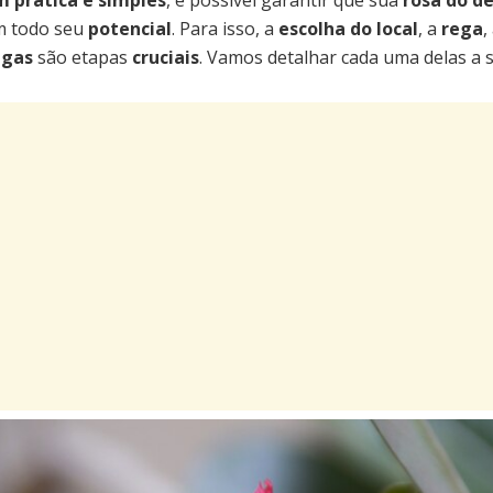
 prática e simples
, é possível garantir que sua
rosa do d
m todo seu
potencial
. Para isso, a
escolha do local
, a
rega
,
agas
são etapas
cruciais
. Vamos detalhar cada uma delas a s