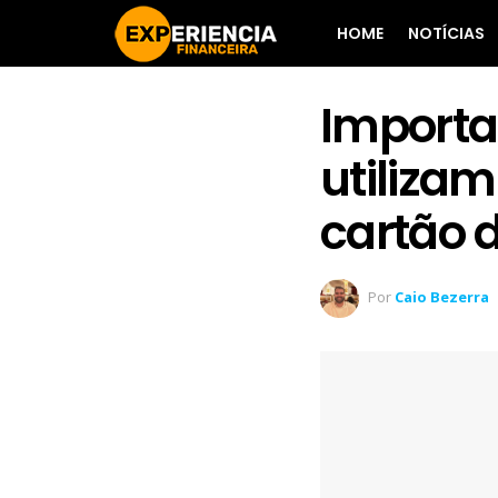
HOME
NOTÍCIAS
Importan
utiliza
cartão d
Por
Caio Bezerra