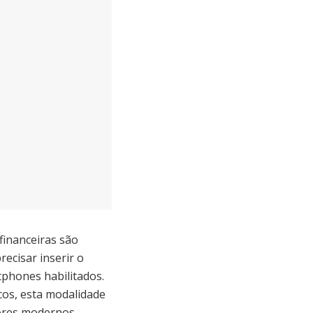
inanceiras são
ecisar inserir o
tphones habilitados.
os, esta modalidade
ores modernos.