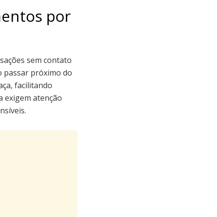
mentos por
nsações sem contato
ao passar próximo do
a, facilitando
a exigem atenção
síveis.