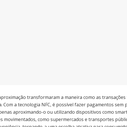
proximação transformaram a maneira como as transações f
ia. Com a tecnologia NFC, é possível fazer pagamentos sem pr
apenas aproximando-o ou utilizando dispositivos como smar
s movimentados, como supermercados e transportes públic
nveniência, tornando-a uma escolha atrativa para consumid