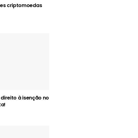
res criptomoedas
 direito à isenção no
ta!