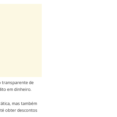
o transparente de
dito em dinheiro.
rática, mas também
até obter descontos