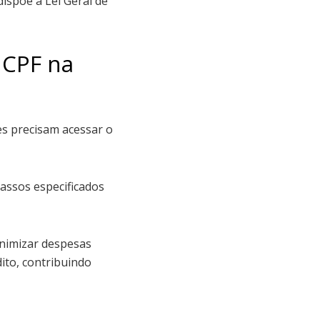
ispõe a Lei Geral de
 CPF na
es precisam acessar o
passos especificados
inimizar despesas
ito, contribuindo