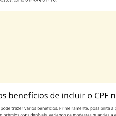
ostos, como o IPVA e o IPTU.
os benefícios de incluir o CPF 
 pode trazer vários benefícios. Primeiramente, possibilita a
m prêmios consideráveis, variando de modestas quantias a 