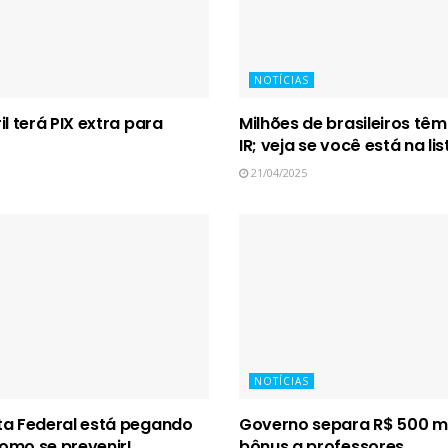
NOTÍCIAS
il terá PIX extra para
Milhões de brasileiros têm
IR; veja se você está na lis
21/04/2025
NOTÍCIAS
ta Federal está pegando
Governo separa R$ 500 mi
omo se prevenir!
bônus a professores