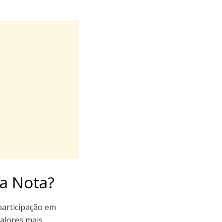
na Nota?
 participação em
valores mais