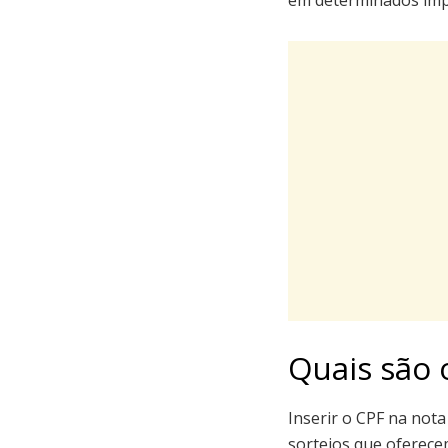
em determinados imp
Quais são 
Inserir o CPF na nota
sorteios que oferece