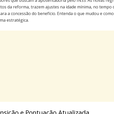
dores que buscam a aposentadoria pelo INSS. As novas regr
itos da reforma, trazem ajustes na idade mínima, no tempo 
ara a concessão do benefício. Entenda o que mudou e como
ma estratégica.
nsição e Pontuação Atualizada