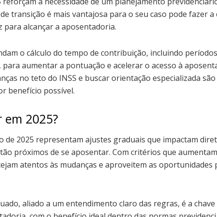
5 reforçam a necessidade de um planejamento previdenciári
a de transição é mais vantajosa para o seu caso pode fazer a
z para alcançar a aposentadoria.
ndam o cálculo do tempo de contribuição, incluindo períodos
s, para aumentar a pontuação e acelerar o acesso à aposenta
as no teto do INSS e buscar orientação especializada são 
r benefício possível.
r em 2025?
ão de 2025 representam ajustes graduais que impactam dir
tão próximos de se aposentar. Com critérios que aumentam 
ejam atentos às mudanças e aproveitem as oportunidades p
.
ado, aliado a um entendimento claro das regras, é a chave 
adoria, com o benefício ideal dentro das normas previdenciá