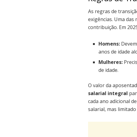
As regras de transiçã
exigências. Uma das m
contribuição. Em 2025
Homens:
Devem 
anos de idade al
Mulheres:
Preci
de idade.
O valor da aposentad
salarial integral
par
cada ano adicional d
salarial, mas limitad