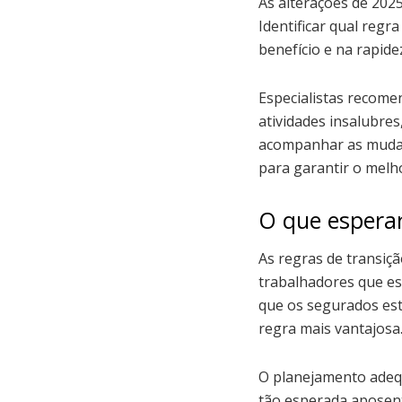
As alterações de 202
Identificar qual regr
benefício e na rapide
Especialistas recome
atividades insalubre
acompanhar as mudanç
para garantir o melho
O que espera
As regras de transiç
trabalhadores que es
que os segurados est
regra mais vantajosa
O planejamento adequ
tão esperada aposent