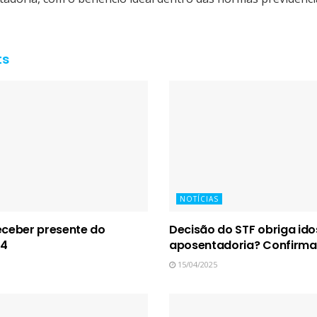
ts
NOTÍCIAS
ceber presente do
Decisão do STF obriga id
04
aposentadoria? Confirma
15/04/2025