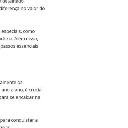
o detalhado.
 diferença no valor do
 especiais, como
doria. Além disso,
passos essenciais
etamente os
ano a ano, é crucial
ara se encaixar na
para conquistar a
rias.